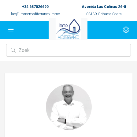
+34 687026690
Avenida Las Colinas 26-8
luc@immomediterraneo.immo
03189 Orihuela Costa