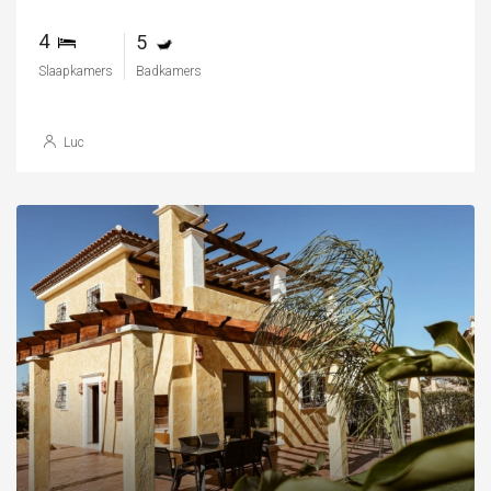
4
5
Slaapkamers
Badkamers
Luc