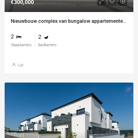
€300,000
Nieuwbouw complex van bungalow appartementen in los balcones, torrevieja
2
2
Slaapkamers
Badkamers
Luc