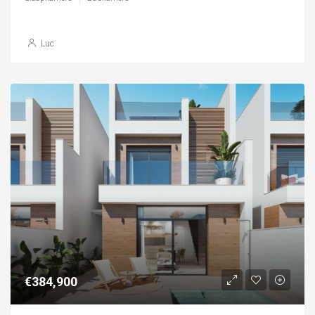
Luc
€384,900