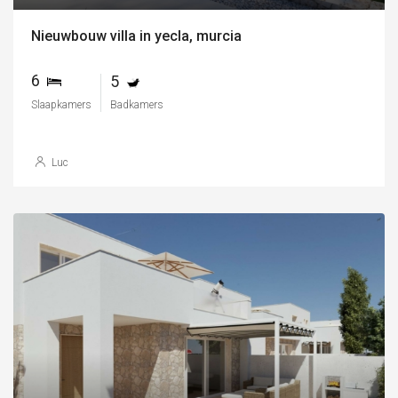
Nieuwbouw villa in yecla, murcia
6
5
Slaapkamers
Badkamers
Luc