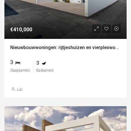
€410,000
Nieuwbouwwoningen: rijtjeshuizen en vierplexwoningen in gran alacant, vlak bij het strand
3
3
Slaapkamers
Badkamers
Luc