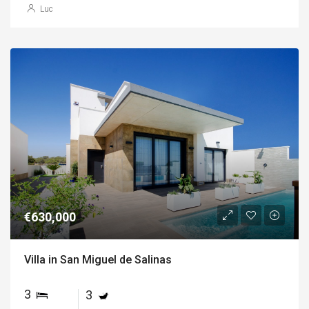
Luc
€630,000
Villa in San Miguel de Salinas
3
3