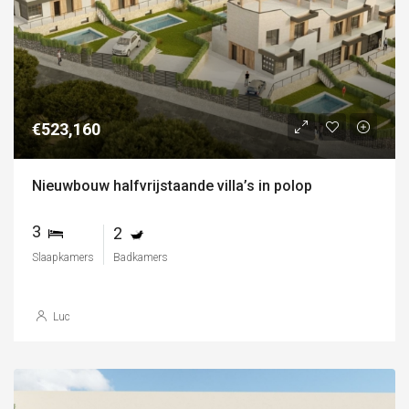
€523,160
Nieuwbouw halfvrijstaande villa’s in polop
3
2
Slaapkamers
Badkamers
Luc