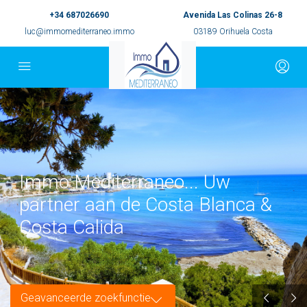
+34 687026690
Avenida Las Colinas 26-8
luc@immomediterraneo.immo
03189 Orihuela Costa
Immo Mediterraneo... Uw
partner aan de Costa Blanca &
Costa Calida
Geavanceerde zoekfunctie