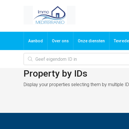
Aanbod
Over ons
Onze diensten
Tevrede
Property by IDs
Display your properties selecting them by multiple I