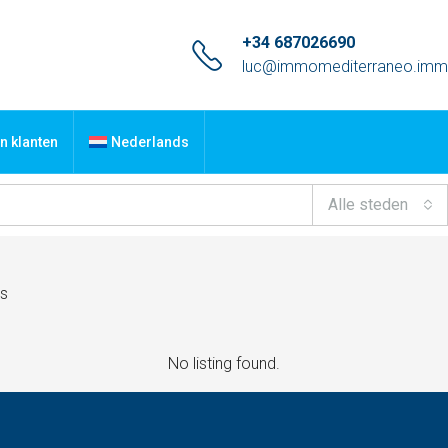
+34 687026690
luc@immomediterraneo.im
n klanten
Nederlands
Alle steden
Ds
No listing found.