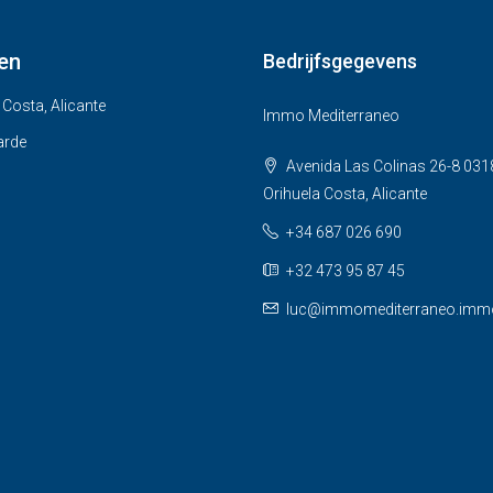
en
Bedrijfsgegevens
 Costa, Alicante
Immo Mediterraneo
arde
Avenida Las Colinas 26-8 031
Orihuela Costa, Alicante
+34 687 026 690
+32 473 95 87 45
luc@immomediterraneo.imm