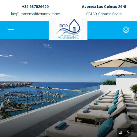
+34 687026690
Avenida Las Colinas 26-8
luc@immomediterraneo.immo
03189 Orihuela Costa
15