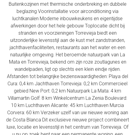
Buitenkozijnen met thermische onderbreking en dubbele
beglazing Voorinstallatie voor airconditioning via
luchtkanalen Moderne inbouwkeukens en eigentijdse
afwerkingen door het hele gebouw Toplocatie dicht bij
stranden en voorzieningen Torrevieja biedt een
uitzonderlijke levensstijl aan de kust met zandstranden,
jachthavenfaciliteiten, restaurants aan het water en een
natuurlijke omgeving. Het beroemde natuurpark van La
Mata en Torrevieja, bekend om zijn roze zoutlagunes en
wandelpaden, ligt op slechts een klein eindje rijden.
Afstanden tot belangrijke bezienswaardigheden: Playa del
Cura: 0,4 km Jachthaven Torrevieja: 0,2 km Commercieel
gebied New Port: 0,2 km Natuurpark La Mata: 4 km
Villamartin Golf: 8 km Winkelcentrum La Zenia Boulevard:
10 km Luchthaven Alicante: 45 km Luchthaven Murcia
Corvera: 60 km Verzeker uzelf van uw nieuwe woning aan
de Costa Blanca Dit exclusieve nieuwe project combineert
luxe, locatie en levensstijl in het centrum van Torrevieja. Of
u nu op zoek bent naar een permanente woning, een