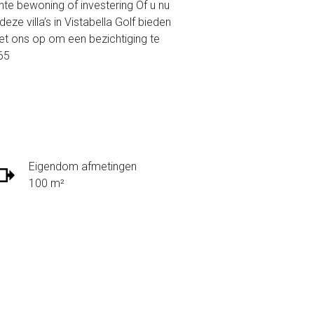
te bewoning of investering Of u nu
e villa’s in Vistabella Golf bieden
et ons op om een bezichtiging te
65
Eigendom afmetingen
100 m²