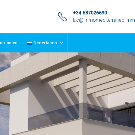
+34 687026690
luc@immomediterraneo.im
n klanten
Nederlands