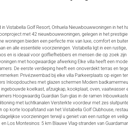
in Vistabella Golf Resort, Orihuela Nieuwbouwwoningen in het h
oonproject met 42 nieuwbouwwoningen, gelegen in het prestigieuz
 woningen bieden een perfecte mix van luxe, comfort en buite
n en alle essentiële voorzieningen. Vistabella ligt in een rustige
os en is ideaal voor golfliefhebbers en mensen die op zoek zijn
oningen met hoogwaardige afwerking Elke villa heeft een modern
ers. De eerste verdieping heeft een onoverdekt terras en tegen
enmerken: Privézwembad bij elke villa Parkeerplaats op eigen t
rs Inloopdouches met glazen schermen Modern badkamermeubila
et ingebouwde koelkast, afzuigkap, kookplaat, oven, vaatwasse
pkamers Hoogwaardig Guardian Sun-glas in de ramen Inbouwkaste
ditioning met luchtkanalen Versterkte voordeur met zes sluitpunt
 op korte loopafstand van het Vistabella Golf Clubhouse, restau
 dagelijkse voorzieningen terwijl u geniet van een rustige en ve
nas en Los Montesinos: 5 km Blauwe Vlag-stranden van Guardamar 