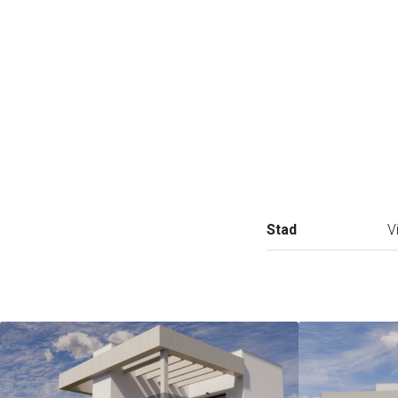
Stad
V