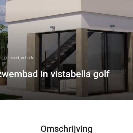
golf resort, orihuela
zwembad in vistabella golf
Omschrijving