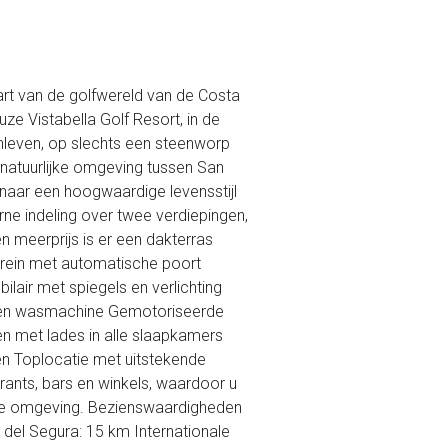
art van de golfwereld van de Costa
e Vistabella Golf Resort, in de
nleven, op slechts een steenworp
, natuurlijke omgeving tussen San
 naar een hoogwaardige levensstijl
e indeling over twee verdiepingen,
 meerprijs is er een dakterras
errein met automatische poort
ir met spiegels en verlichting
r en wasmachine Gemotoriseerde
n met lades in alle slaapkamers
en Toplocatie met uitstekende
rants, bars en winkels, waardoor u
ilige omgeving. Bezienswaardigheden
del Segura: 15 km Internationale