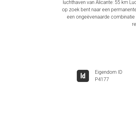
luchthaven van Alicante: 55 km Lu
op zoek bent naar een permanente w
een ongeëvenaarde combinatie va
r
Eigendom ID
P4177