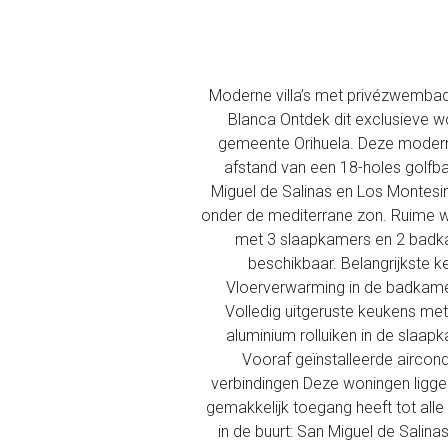
Moderne villa’s met privézwembad 
Blanca Ontdek dit exclusieve w
gemeente Orihuela. Deze moderne
afstand van een 18-holes golfbaa
Miguel de Salinas en Los Montesin
onder de mediterrane zon. Ruime w
met 3 slaapkamers en 2 badkam
beschikbaar. Belangrijkste k
Vloerverwarming in de badkame
Volledig uitgeruste keukens m
aluminium rolluiken in de slaa
Vooraf geïnstalleerde aircon
verbindingen Deze woningen liggen
gemakkelijk toegang heeft tot alle
in de buurt: San Miguel de Sali