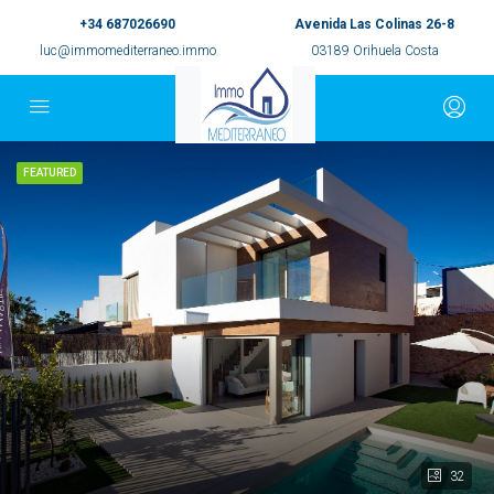
+34 687026690
Avenida Las Colinas 26-8
luc@immomediterraneo.immo
03189 Orihuela Costa
FEATURED
32