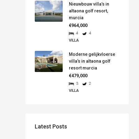
Nieuwbouw villa’s in
altaona golf resort,
murcia
€964,000
4
4
VILLA
Moderne gelijkvloerse
villa’s in altaona golf
resort murcia
€479,000
3
2
VILLA
Latest Posts