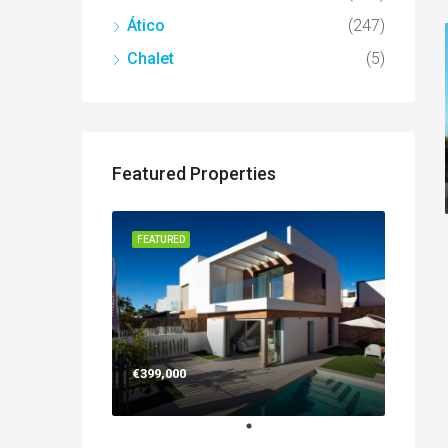
Ático
(247)
Chalet
(5)
Featured Properties
FEATURED
€399,000