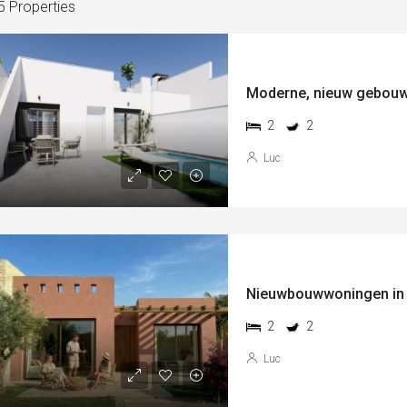
5 Properties
2
2
Luc
2
2
Luc