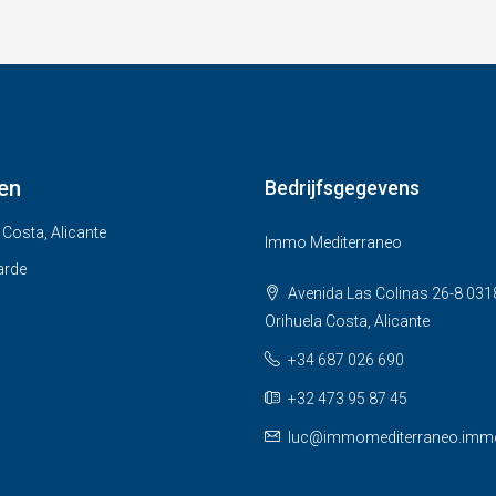
en
Bedrijfsgegevens
 Costa, Alicante
Immo Mediterraneo
arde
Avenida Las Colinas 26-8 031
Orihuela Costa, Alicante
+34 687 026 690
+32 473 95 87 45
luc@immomediterraneo.imm