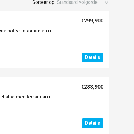
Sorteer op:
Standaard volgorde
€299,900
Moderne, nieuw gebouwde halfvrijstaande en rijwoningen met privézwembad in el alba resort-torre pacheco
Details
€283,900
Nieuwbouwwoningen in el alba mediterranean resort in torre pacheco
Details