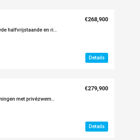
€268,900
Moderne, nieuw gebouwde halfvrijstaande en rijwoningen met privézwembad in el alba resort-torre pacheco
Details
€279,900
Moderne nieuwbouwwoningen met privézwembad in el alba resort torre pacheco
Details