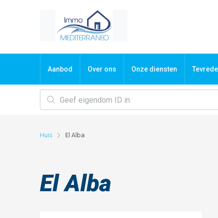
Aanbod
Over ons
Onze diensten
Tevrede
Huis
El Alba
El Alba