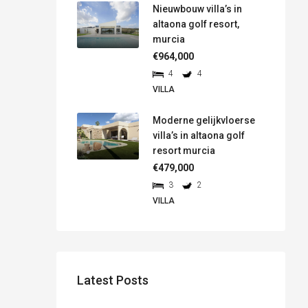
Nieuwbouw villa’s in
altaona golf resort,
murcia
€964,000
4
4
VILLA
Moderne gelijkvloerse
villa’s in altaona golf
resort murcia
€479,000
3
2
VILLA
Latest Posts