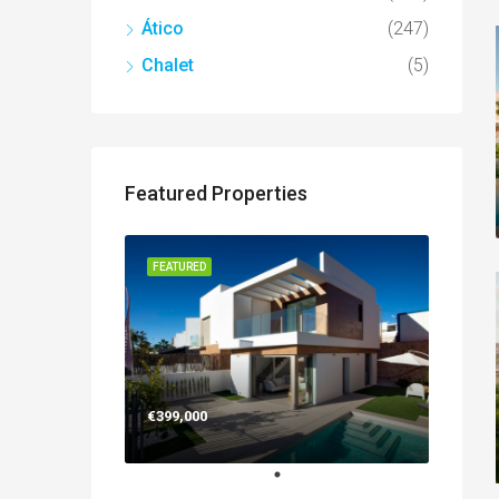
Ático
(247)
Chalet
(5)
Featured Properties
FEATURED
€399,000