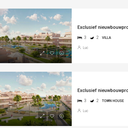
3
2
VILLA
Luc
3
2
TOWN HOUSE
Luc