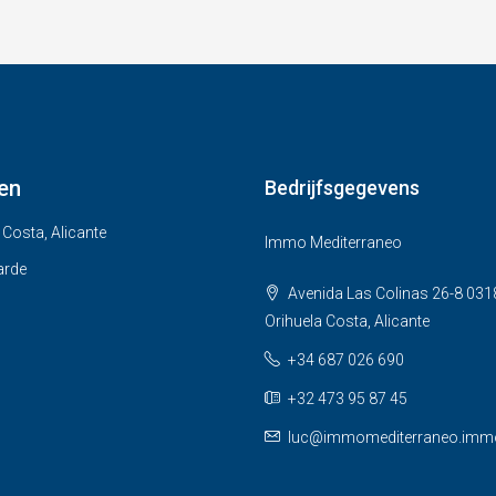
en
Bedrijfsgegevens
 Costa, Alicante
Immo Mediterraneo
arde
Avenida Las Colinas 26-8 031
Orihuela Costa, Alicante
+34 687 026 690
+32 473 95 87 45
luc@immomediterraneo.imm