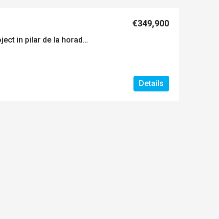
€349,900
Exclusief nieuwbouwproject in pilar de la horadada, costa blanca, spanje
Details