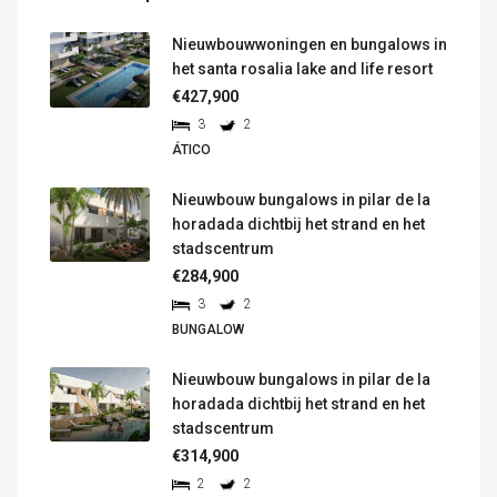
Nieuwbouwwoningen en bungalows in
het santa rosalia lake and life resort
€427,900
3
2
ÁTICO
Nieuwbouw bungalows in pilar de la
horadada dichtbij het strand en het
stadscentrum
€284,900
3
2
BUNGALOW
Nieuwbouw bungalows in pilar de la
horadada dichtbij het strand en het
stadscentrum
€314,900
2
2