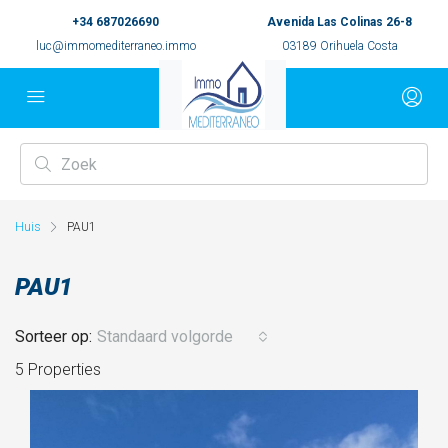
+34 687026690
Avenida Las Colinas 26-8
luc@immomediterraneo.immo
03189 Orihuela Costa
Huis
PAU1
PAU1
Sorteer op:
Standaard volgorde
5 Properties