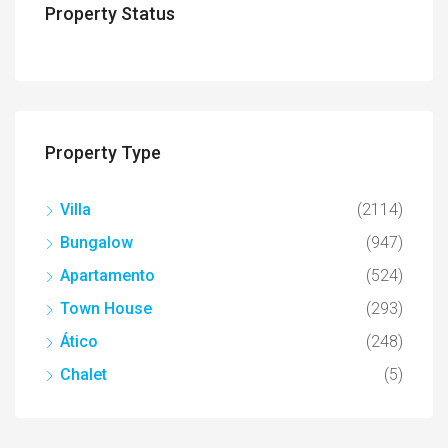
Property Status
Property Type
Villa
(2114)
Bungalow
(947)
Apartamento
(524)
Town House
(293)
Ático
(248)
Chalet
(5)