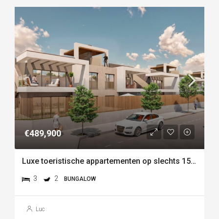
€489,900
Luxe toeristische appartementen op slechts 150 meter van het strand van las higuericas – torre de la
3
2
BUNGALOW
Luc