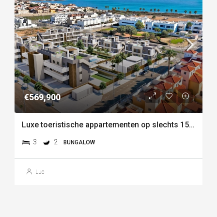
€569,900
Luxe toeristische appartementen op slechts 150 meter van het strand van las higuericas – torre de la
3
2
BUNGALOW
Luc