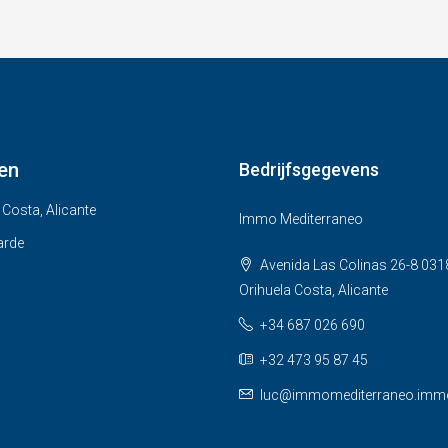
en
Bedrijfsgegevens
 Costa, Alicante
Immo Mediterraneo
arde
Avenida Las Colinas 26-8 031
Orihuela Costa, Alicante
+34 687 026 690
+32 473 95 87 45
luc@immomediterraneo.imm