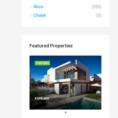
Ático
(250)
Chalet
(5)
Featured Properties
FEATURED
€399,000