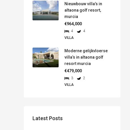
Nieuwbouw villa’s in
altaona golf resort,
murcia
€964,000
4
4
VILLA
Moderne gelijkvloerse
villa’s in altaona golf
resort murcia
€479,000
3
2
VILLA
Latest Posts