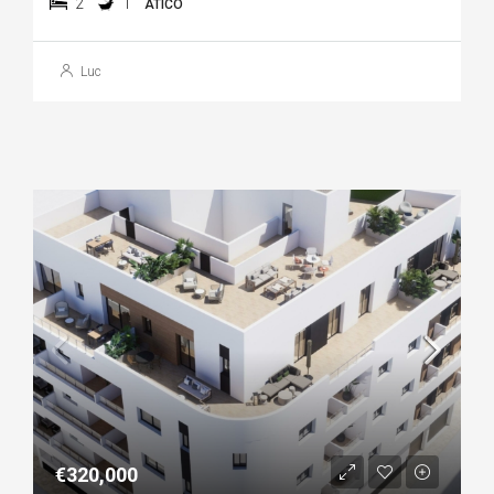
2
1
ÁTICO
Luc
€320,000