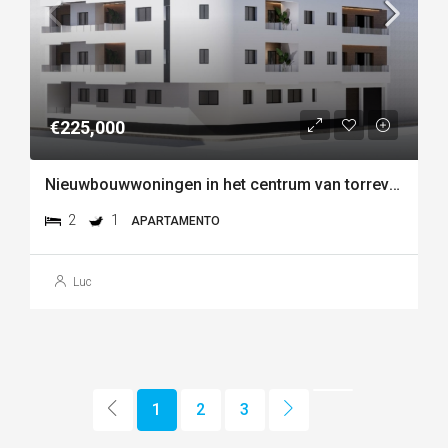
€225,000
Nieuwbouwwoningen in het centrum van torrevieja, vlakbij playa del cura
2
1
APARTAMENTO
Luc
1
2
3