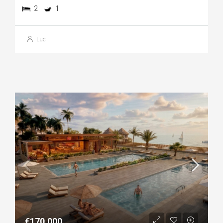
2
1
Luc
€170,000