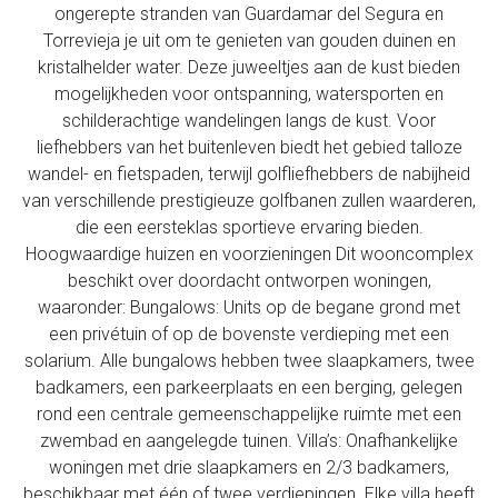
ongerepte stranden van Guardamar del Segura en
Torrevieja je uit om te genieten van gouden duinen en
kristalhelder water. Deze juweeltjes aan de kust bieden
mogelijkheden voor ontspanning, watersporten en
schilderachtige wandelingen langs de kust. Voor
liefhebbers van het buitenleven biedt het gebied talloze
wandel- en fietspaden, terwijl golfliefhebbers de nabijheid
van verschillende prestigieuze golfbanen zullen waarderen,
die een eersteklas sportieve ervaring bieden.
Hoogwaardige huizen en voorzieningen Dit wooncomplex
beschikt over doordacht ontworpen woningen,
waaronder: Bungalows: Units op de begane grond met
een privétuin of op de bovenste verdieping met een
solarium. Alle bungalows hebben twee slaapkamers, twee
badkamers, een parkeerplaats en een berging, gelegen
rond een centrale gemeenschappelijke ruimte met een
zwembad en aangelegde tuinen. Villa’s: Onafhankelijke
woningen met drie slaapkamers en 2/3 badkamers,
beschikbaar met één of twee verdiepingen. Elke villa heeft