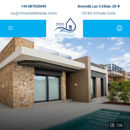
+34 687026690
Avenida Las Colinas 26-8
luc@immomediterraneo.immo
03189 Orihuela Costa
106