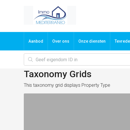
Aanbod
Over ons
Onze diensten
Tevrede
Taxonomy Grids
This taxonomy grid displays Property Type