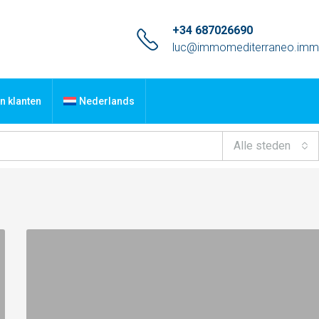
+34 687026690
luc@immomediterraneo.im
n klanten
Nederlands
Alle steden